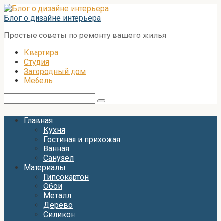
Перейти
к
Блог о дизайне интерьера
контенту
Простые советы по ремонту вашего жилья
Квартира
Студия
Загородный дом
Мебель
Поиск:
Главная
Кухня
Гостиная и прихожая
Ванная
Санузел
Материалы
Гипсокартон
Обои
Металл
Дерево
Силикон