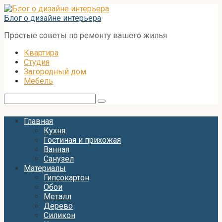
Перейти
к
Блог о дизайне интерьера
контенту
Простые советы по ремонту вашего жилья
Квартира
Студия
Загородный дом
Мебель
Поиск:
Главная
Кухня
Гостиная и прихожая
Ванная
Санузел
Материалы
Гипсокартон
Обои
Металл
Дерево
Силикон