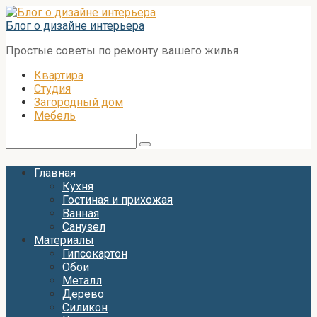
Перейти
к
Блог о дизайне интерьера
контенту
Простые советы по ремонту вашего жилья
Квартира
Студия
Загородный дом
Мебель
Поиск:
Главная
Кухня
Гостиная и прихожая
Ванная
Санузел
Материалы
Гипсокартон
Обои
Металл
Дерево
Силикон