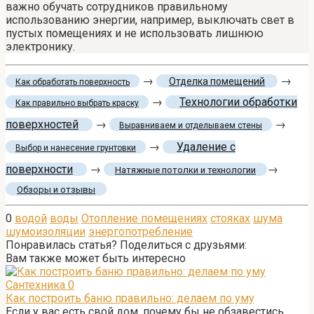
важно обучать сотрудников правильному
использованию энергии, например, выключать свет в
пустых помещениях и не использовать лишнюю
электронику.
→
→
Отделка помещений
Как обработать поверхность
→
Технологии обработки
Как правильно выбрать краску
поверхностей
→
→
Выравниваем и отделываем стены
→
Удаление с
Выбор и нанесение грунтовки
поверхности
→
→
Натяжные потолки и технологии
Обзоры и отзывы
0
водой
воды
Отопление помещениях
стояках
шума
шумоизоляции
энергопотребление
Понравилась статья? Поделиться с друзьями:
Вам также может быть интересно
Сантехника
0
Как построить баню правильно: делаем по уму
Если у вас есть свой дом, почему бы не обзавестись