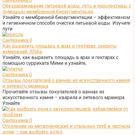
Сантехника
0
Обеззараживание питьевой воды: путь и перспективы с
помощью мембранной биоаугментации
Узнайте о мембранной биоаугментации – эффективном
и гигиеничном способе очистки питьевой воды. Изучите
пути
Сантехника
0
Как выразить площадь в арах и гектарах: секреты
измерений 7056а
Узнайте, как выразить площадь в арах и гектарах с
помощью сурриката Мими и узнайте,
Сантехника
0
Отзывы покупателей о ваннах из искусственного камня
и литевого мрамора
Прочитайте отзывы покупателей о ваннах из
искусственного камня – кварила и литевого мрамора.
Узнайте
Сантехника
0
Отопление из металлических и стальных труб в частном
доме – как выбрать котел