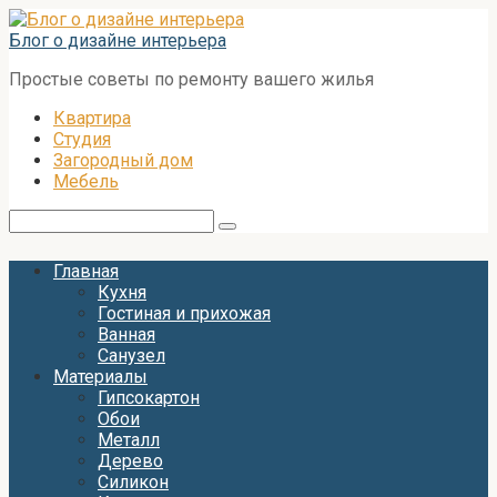
Перейти
к
Блог о дизайне интерьера
контенту
Простые советы по ремонту вашего жилья
Квартира
Студия
Загородный дом
Мебель
Поиск:
Главная
Кухня
Гостиная и прихожая
Ванная
Санузел
Материалы
Гипсокартон
Обои
Металл
Дерево
Силикон