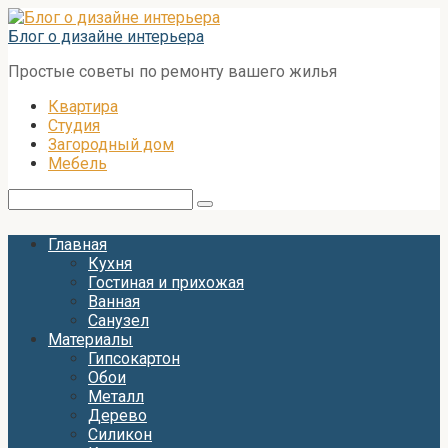
Перейти
к
Блог о дизайне интерьера
контенту
Простые советы по ремонту вашего жилья
Квартира
Студия
Загородный дом
Мебель
Поиск:
Главная
Кухня
Гостиная и прихожая
Ванная
Санузел
Материалы
Гипсокартон
Обои
Металл
Дерево
Силикон