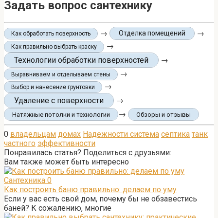
Задать вопрос сантехнику
→
→
Отделка помещений
Как обработать поверхность
→
Как правильно выбрать краску
Технологии обработки поверхностей
→
→
Выравниваем и отделываем стены
→
Выбор и нанесение грунтовки
Удаление с поверхности
→
→
Натяжные потолки и технологии
Обзоры и отзывы
0
владельцам
домах
Надежности система
септика
танк
частного
эффективности
Понравилась статья? Поделиться с друзьями:
Вам также может быть интересно
Сантехника
0
Как построить баню правильно: делаем по уму
Если у вас есть свой дом, почему бы не обзавестись
баней? К сожалению, многие