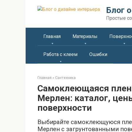
Перейти
Блог о
к
контенту
Простые со
Главная
Материалы
Поверхно
Работа с клеем
Ошибки
Главная
»
Сантехника
Самоклеющаяся пленк
Мерлен: каталог, цен
поверхности
Выбирайте самоклеющуюся плен
Мерлен с загрунтованными пове