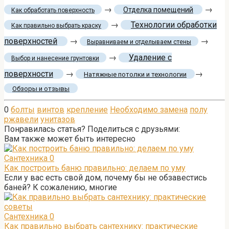
→
→
Отделка помещений
Как обработать поверхность
→
Технологии обработки
Как правильно выбрать краску
поверхностей
→
→
Выравниваем и отделываем стены
→
Удаление с
Выбор и нанесение грунтовки
поверхности
→
→
Натяжные потолки и технологии
Обзоры и отзывы
0
болты
винтов
крепление
Необходимо замена
полу
ржавели
унитазов
Понравилась статья? Поделиться с друзьями:
Вам также может быть интересно
Сантехника
0
Как построить баню правильно: делаем по уму
Если у вас есть свой дом, почему бы не обзавестись
баней? К сожалению, многие
Сантехника
0
Как правильно выбрать сантехнику: практические