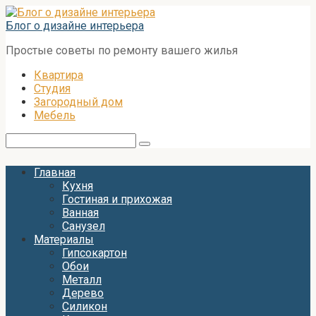
Перейти
к
Блог о дизайне интерьера
контенту
Простые советы по ремонту вашего жилья
Квартира
Студия
Загородный дом
Мебель
Поиск:
Главная
Кухня
Гостиная и прихожая
Ванная
Санузел
Материалы
Гипсокартон
Обои
Металл
Дерево
Силикон