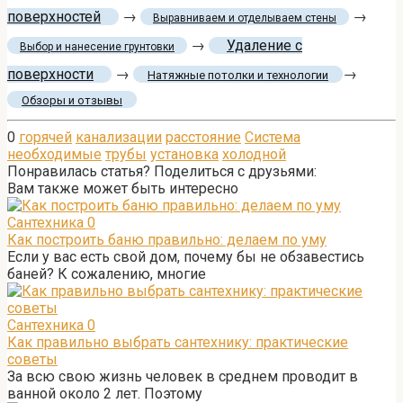
поверхностей
→
→
Выравниваем и отделываем стены
→
Удаление с
Выбор и нанесение грунтовки
поверхности
→
→
Натяжные потолки и технологии
Обзоры и отзывы
0
горячей
канализации
расстояние
Система
необходимые
трубы
установка
холодной
Понравилась статья? Поделиться с друзьями:
Вам также может быть интересно
Сантехника
0
Как построить баню правильно: делаем по уму
Если у вас есть свой дом, почему бы не обзавестись
баней? К сожалению, многие
Сантехника
0
Как правильно выбрать сантехнику: практические
советы
За всю свою жизнь человек в среднем проводит в
ванной около 2 лет. Поэтому