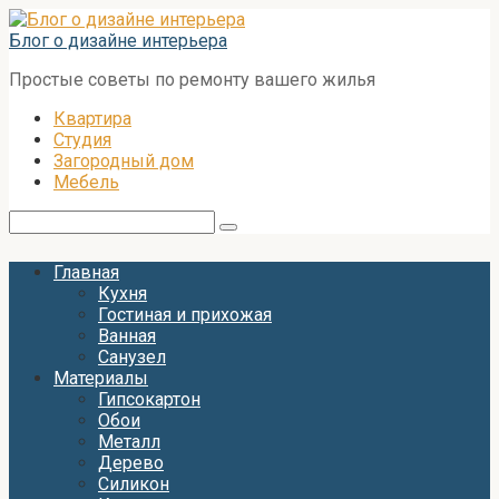
Перейти
к
Блог о дизайне интерьера
контенту
Простые советы по ремонту вашего жилья
Квартира
Студия
Загородный дом
Мебель
Поиск:
Главная
Кухня
Гостиная и прихожая
Ванная
Санузел
Материалы
Гипсокартон
Обои
Металл
Дерево
Силикон