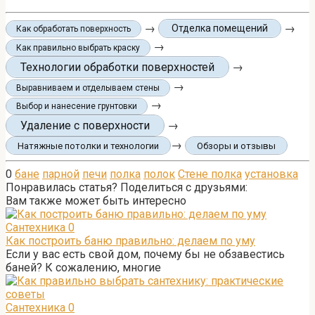
→
→
Отделка помещений
Как обработать поверхность
→
Как правильно выбрать краску
Технологии обработки поверхностей
→
→
Выравниваем и отделываем стены
→
Выбор и нанесение грунтовки
Удаление с поверхности
→
→
Натяжные потолки и технологии
Обзоры и отзывы
0
бане
парной
печи
полка
полок
Стене полка
установка
Понравилась статья? Поделиться с друзьями:
Вам также может быть интересно
Сантехника
0
Как построить баню правильно: делаем по уму
Если у вас есть свой дом, почему бы не обзавестись
баней? К сожалению, многие
Сантехника
0