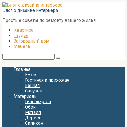
Перейти
к
Блог о дизайне интерьера
контенту
Простые советы по ремонту вашего жилья
Квартира
Студия
Загородный дом
Мебель
Поиск:
Главная
Кухня
Гостиная и прихожая
Ванная
Санузел
Материалы
Гипсокартон
Обои
Металл
Дерево
Силикон