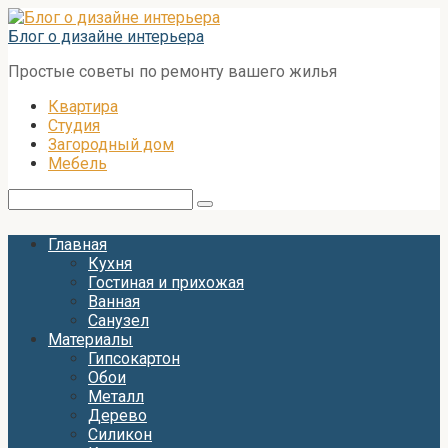
Перейти
к
Блог о дизайне интерьера
контенту
Простые советы по ремонту вашего жилья
Квартира
Студия
Загородный дом
Мебель
Поиск:
Главная
Кухня
Гостиная и прихожая
Ванная
Санузел
Материалы
Гипсокартон
Обои
Металл
Дерево
Силикон