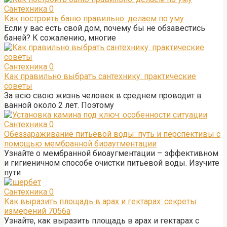
Сантехника
0
Как построить баню правильно: делаем по уму
Если у вас есть свой дом, почему бы не обзавестись
баней? К сожалению, многие
Сантехника
0
Как правильно выбрать сантехнику: практические
советы
За всю свою жизнь человек в среднем проводит в
ванной около 2 лет. Поэтому
Сантехника
0
Обеззараживание питьевой воды: путь и перспективы с
помощью мембранной биоаугментации
Узнайте о мембранной биоаугментации – эффективном
и гигиеничном способе очистки питьевой воды. Изучите
пути
Сантехника
0
Как выразить площадь в арах и гектарах: секреты
измерений 7056а
Узнайте, как выразить площадь в арах и гектарах с