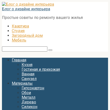
Перейти
к
Блог о дизайне интерьера
контенту
Простые советы по ремонту вашего жилья
Квартира
Студия
Загородный дом
Мебель
Поиск:
Главная
Кухня
Гостиная и прихожая
Ванная
Санузел
Материалы
Гипсокартон
Обои
Металл
Дерево
Силикон