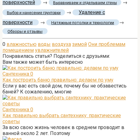
поверхностей
→
→
Выравниваем и отделываем стены
→
Удаление с
Выбор и нанесение грунтовки
поверхности
→
→
Натяжные потолки и технологии
Обзоры и отзывы
0
влажностью
воды
воздуха
зимой
Они проблемам
помещением
увлажнителей
Понравилась статья? Поделиться с друзьями:
Вам также может быть интересно
Сантехника
0
Как построить баню правильно: делаем по уму
Если у вас есть свой дом, почему бы не обзавестись
баней? К сожалению, многие
Сантехника
0
Как правильно выбрать сантехнику: практические
советы
За всю свою жизнь человек в среднем проводит в
ванной около 2 лет. Поэтому