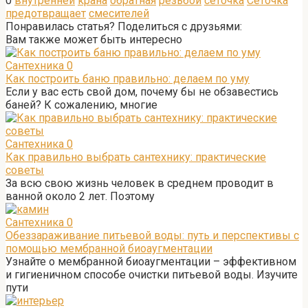
0
внутренней
крана
обратная
резьбой
сеточка
Сеточка
предотвращает
смесителей
Понравилась статья? Поделиться с друзьями:
Вам также может быть интересно
Сантехника
0
Как построить баню правильно: делаем по уму
Если у вас есть свой дом, почему бы не обзавестись
баней? К сожалению, многие
Сантехника
0
Как правильно выбрать сантехнику: практические
советы
За всю свою жизнь человек в среднем проводит в
ванной около 2 лет. Поэтому
Сантехника
0
Обеззараживание питьевой воды: путь и перспективы с
помощью мембранной биоаугментации
Узнайте о мембранной биоаугментации – эффективном
и гигиеничном способе очистки питьевой воды. Изучите
пути