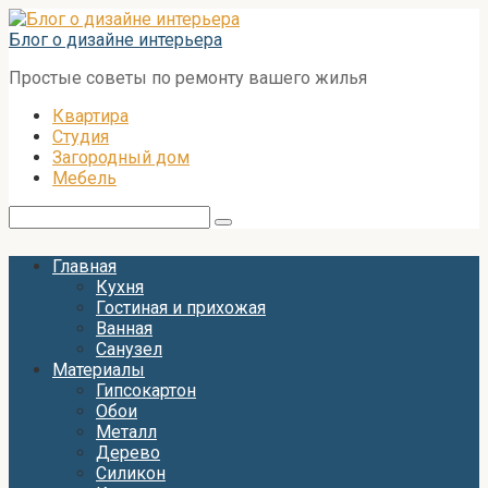
Перейти
к
Блог о дизайне интерьера
контенту
Простые советы по ремонту вашего жилья
Квартира
Студия
Загородный дом
Мебель
Поиск:
Главная
Кухня
Гостиная и прихожая
Ванная
Санузел
Материалы
Гипсокартон
Обои
Металл
Дерево
Силикон