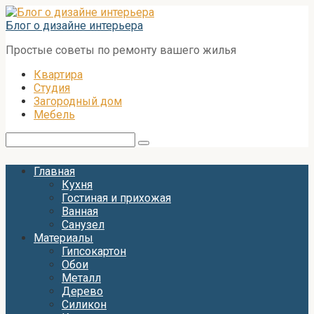
Перейти
к
Блог о дизайне интерьера
контенту
Простые советы по ремонту вашего жилья
Квартира
Студия
Загородный дом
Мебель
Поиск:
Главная
Кухня
Гостиная и прихожая
Ванная
Санузел
Материалы
Гипсокартон
Обои
Металл
Дерево
Силикон