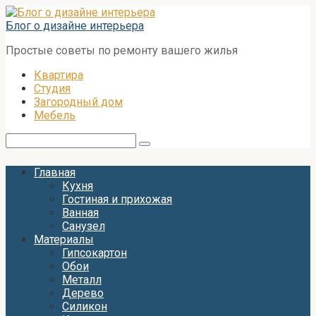
Перейти
к
Блог о дизайне интерьера
контенту
Простые советы по ремонту вашего жилья
Квартира
Студия
Загородный дом
Мебель
Поиск:
Главная
Кухня
Гостиная и прихожая
Ванная
Санузел
Материалы
Гипсокартон
Обои
Металл
Дерево
Силикон