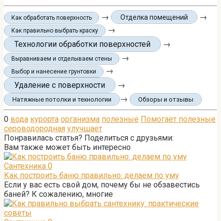
→
→
Отделка помещений
Как обработать поверхность
→
Как правильно выбрать краску
Технологии обработки поверхностей
→
→
Выравниваем и отделываем стены
→
Выбор и нанесение грунтовки
Удаление с поверхности
→
→
Натяжные потолки и технологии
Обзоры и отзывы
0
вода
курорта
организма
полезные
Помогает полезные
сероводородная
улучшает
Понравилась статья? Поделиться с друзьями:
Вам также может быть интересно
Сантехника
0
Как построить баню правильно: делаем по уму
Если у вас есть свой дом, почему бы не обзавестись
баней? К сожалению, многие