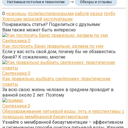
→
Натяжные потолки и технологии
Обзоры и отзывы
0
ножницы
полипропиленовыми
работе
резка
трубу
Хорошие моделей
эксплуатации
Понравилась статья? Поделиться с друзьями:
Вам также может быть интересно
Сантехника
0
Как построить баню правильно: делаем по уму
Если у вас есть свой дом, почему бы не обзавестись
баней? К сожалению, многие
Сантехника
0
Как правильно выбрать сантехнику: практические
советы
За всю свою жизнь человек в среднем проводит в
ванной около 2 лет. Поэтому
Сантехника
0
Обеззараживание питьевой воды: путь и перспективы с
помощью мембранной биоаугментации
Узнайте о мембранной биоаугментации – эффективном
и гигиеничном способе очистки питьевой воды. Изучите