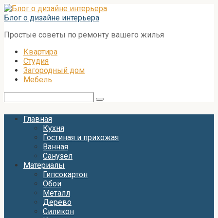
Перейти
к
Блог о дизайне интерьера
контенту
Простые советы по ремонту вашего жилья
Квартира
Студия
Загородный дом
Мебель
Поиск:
Главная
Кухня
Гостиная и прихожая
Ванная
Санузел
Материалы
Гипсокартон
Обои
Металл
Дерево
Силикон