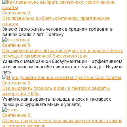
Сантехника
0
Как правильно выбрать сантехнику: практические
советы
За всю свою жизнь человек в среднем проводит в
ванной около 2 лет. Поэтому
Сантехника
0
Обеззараживание питьевой воды: путь и перспективы с
помощью мембранной биоаугментации
Узнайте о мембранной биоаугментации – эффективном
и гигиеничном способе очистки питьевой воды. Изучите
пути
Сантехника
0
Как выразить площадь в арах и гектарах: секреты
измерений 7056а
Узнайте, как выразить площадь в арах и гектарах с
помощью сурриката Мими и узнайте,
Сантехника
0
Отзывы покупателей о ваннах из искусственного камня
и литевого мрамора