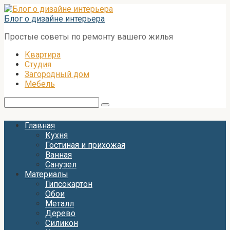
Перейти
к
Блог о дизайне интерьера
контенту
Простые советы по ремонту вашего жилья
Квартира
Студия
Загородный дом
Мебель
Поиск:
Главная
Кухня
Гостиная и прихожая
Ванная
Санузел
Материалы
Гипсокартон
Обои
Металл
Дерево
Силикон