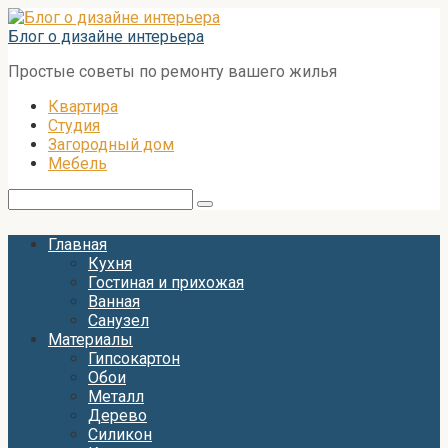
Перейти
к
Блог о дизайне интерьера
контенту
Простые советы по ремонту вашего жилья
Квартира
Студия
Загородный дом
Мебель
Поиск:
Главная
Кухня
Гостиная и прихожая
Ванная
Санузел
Материалы
Гипсокартон
Обои
Металл
Дерево
Силикон