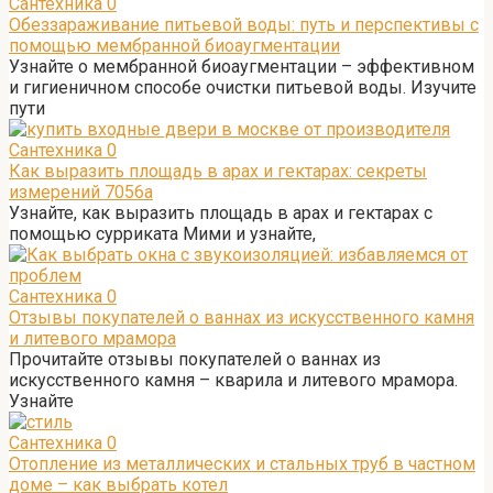
Сантехника
0
Обеззараживание питьевой воды: путь и перспективы с
помощью мембранной биоаугментации
Узнайте о мембранной биоаугментации – эффективном
и гигиеничном способе очистки питьевой воды. Изучите
пути
Сантехника
0
Как выразить площадь в арах и гектарах: секреты
измерений 7056а
Узнайте, как выразить площадь в арах и гектарах с
помощью сурриката Мими и узнайте,
Сантехника
0
Отзывы покупателей о ваннах из искусственного камня
и литевого мрамора
Прочитайте отзывы покупателей о ваннах из
искусственного камня – кварила и литевого мрамора.
Узнайте
Сантехника
0
Отопление из металлических и стальных труб в частном
доме – как выбрать котел