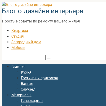
Перейти
Блог о дизайне интерьера
к
контенту
Простые советы по ремонту вашего жилья
Квартира
Студия
Загородный дом
Мебель
Поиск:
Главная
Кухня
Гостиная и прихожая
Ванная
Санузел
Материалы
Гипсокартон