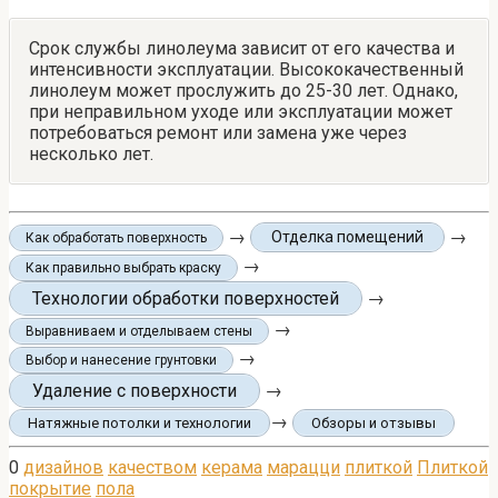
Срок службы линолеума зависит от его качества и
интенсивности эксплуатации. Высококачественный
линолеум может прослужить до 25-30 лет. Однако,
при неправильном уходе или эксплуатации может
потребоваться ремонт или замена уже через
несколько лет.
→
→
Отделка помещений
Как обработать поверхность
→
Как правильно выбрать краску
Технологии обработки поверхностей
→
→
Выравниваем и отделываем стены
→
Выбор и нанесение грунтовки
Удаление с поверхности
→
→
Натяжные потолки и технологии
Обзоры и отзывы
0
дизайнов
качеством
керама
марацци
плиткой
Плиткой
покрытие
пола