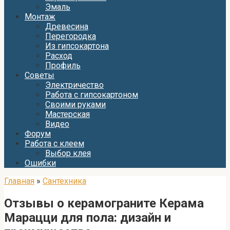
Эмаль
Монтаж
Древесина
Перегородка
Из гипсокартона
Расход
Профиль
Советы
Электричество
Работа с гипсокартоном
Своими руками
Мастерская
Видео
Форум
Работа с клеем
Выбор клея
Ошибки
Главная
»
Сантехника
Отзывы о керамограните Керама
Марацци для пола: дизайн и