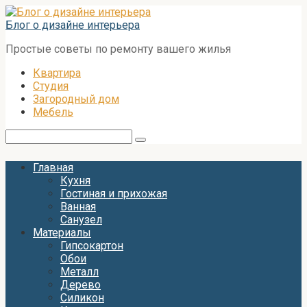
Перейти
к
Блог о дизайне интерьера
контенту
Простые советы по ремонту вашего жилья
Квартира
Студия
Загородный дом
Мебель
Поиск:
Главная
Кухня
Гостиная и прихожая
Ванная
Санузел
Материалы
Гипсокартон
Обои
Металл
Дерево
Силикон