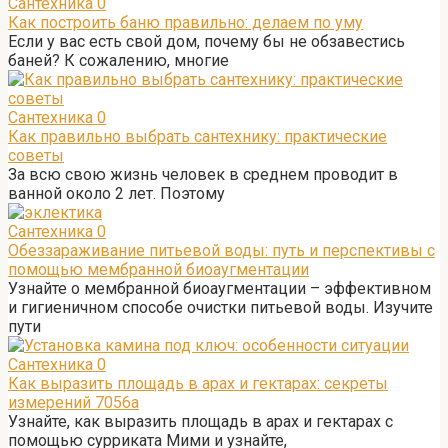
Сантехника
0
Как построить баню правильно: делаем по уму
Если у вас есть свой дом, почему бы не обзавестись
баней? К сожалению, многие
Сантехника
0
Как правильно выбрать сантехнику: практические
советы
За всю свою жизнь человек в среднем проводит в
ванной около 2 лет. Поэтому
Сантехника
0
Обеззараживание питьевой воды: путь и перспективы с
помощью мембранной биоаугментации
Узнайте о мембранной биоаугментации – эффективном
и гигиеничном способе очистки питьевой воды. Изучите
пути
Сантехника
0
Как выразить площадь в арах и гектарах: секреты
измерений 7056а
Узнайте, как выразить площадь в арах и гектарах с
помощью сурриката Мими и узнайте,