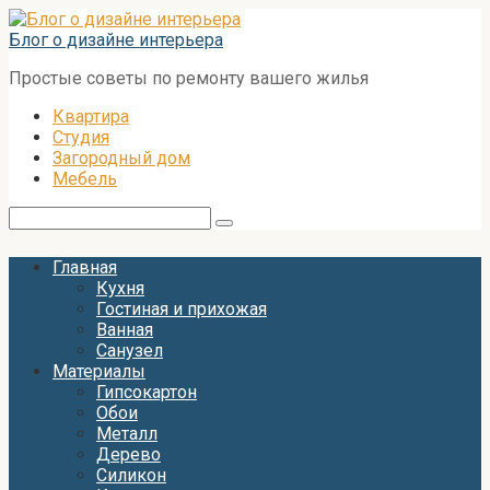
Перейти
к
Блог о дизайне интерьера
контенту
Простые советы по ремонту вашего жилья
Квартира
Студия
Загородный дом
Мебель
Поиск:
Главная
Кухня
Гостиная и прихожая
Ванная
Санузел
Материалы
Гипсокартон
Обои
Металл
Дерево
Силикон