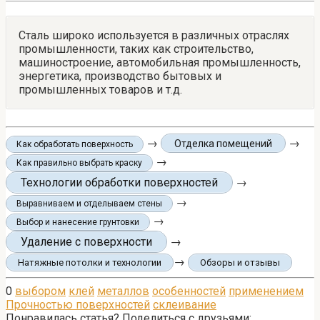
Сталь широко используется в различных отраслях
промышленности, таких как строительство,
машиностроение, автомобильная промышленность,
энергетика, производство бытовых и
промышленных товаров и т.д.
→
→
Отделка помещений
Как обработать поверхность
→
Как правильно выбрать краску
Технологии обработки поверхностей
→
→
Выравниваем и отделываем стены
→
Выбор и нанесение грунтовки
Удаление с поверхности
→
→
Натяжные потолки и технологии
Обзоры и отзывы
0
выбором
клей
металлов
особенностей
применением
Прочностью поверхностей
склеивание
Понравилась статья? Поделиться с друзьями: