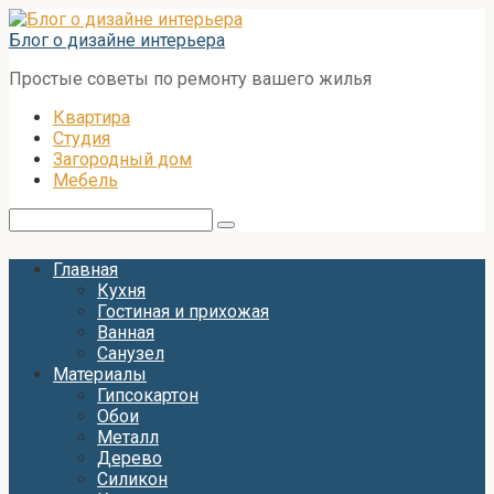
Перейти
к
Блог о дизайне интерьера
контенту
Простые советы по ремонту вашего жилья
Квартира
Студия
Загородный дом
Мебель
Поиск:
Главная
Кухня
Гостиная и прихожая
Ванная
Санузел
Материалы
Гипсокартон
Обои
Металл
Дерево
Силикон