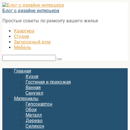
Перейти
к
Блог о дизайне интерьера
контенту
Простые советы по ремонту вашего жилья
Квартира
Студия
Загородный дом
Мебель
Поиск:
Главная
Кухня
Гостиная и прихожая
Ванная
Санузел
Материалы
Гипсокартон
Обои
Металл
Дерево
Силикон