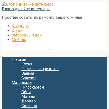
Перейти
к
Блог о дизайне интерьера
контенту
Простые советы по ремонту вашего жилья
Квартира
Студия
Загородный дом
Мебель
Поиск:
Главная
Кухня
Гостиная и прихожая
Ванная
Санузел
Материалы
Гипсокартон
Обои
Металл
Дерево
Силикон