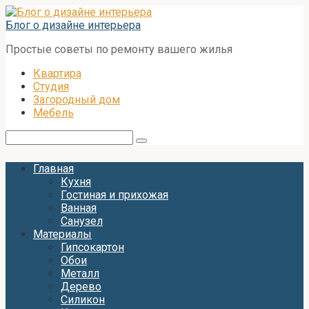
Перейти
к
Блог о дизайне интерьера
контенту
Простые советы по ремонту вашего жилья
Квартира
Студия
Загородный дом
Мебель
Поиск:
Главная
Кухня
Гостиная и прихожая
Ванная
Санузел
Материалы
Гипсокартон
Обои
Металл
Дерево
Силикон