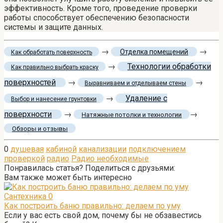
эффективность. Кроме того, проведение проверки
работы способствует обеспечению безопасности
системы и защите данных.
→
→
Отделка помещений
Как обработать поверхность
→
Технологии обработки
Как правильно выбрать краску
поверхностей
→
→
Выравниваем и отделываем стены
→
Удаление с
Выбор и нанесение грунтовки
поверхности
→
→
Натяжные потолки и технологии
Обзоры и отзывы
0
душевая
кабиной
канализации
подключением
проверкой
радио
Радио необходимые
Понравилась статья? Поделиться с друзьями:
Вам также может быть интересно
Сантехника
0
Как построить баню правильно: делаем по уму
Если у вас есть свой дом, почему бы не обзавестись