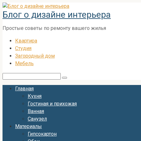
Перейти
Блог о дизайне интерьера
к
контенту
Простые советы по ремонту вашего жилья
Квартира
Студия
Загородный дом
Мебель
Поиск:
Главная
Кухня
Гостиная и прихожая
Ванная
Санузел
Материалы
Гипсокартон