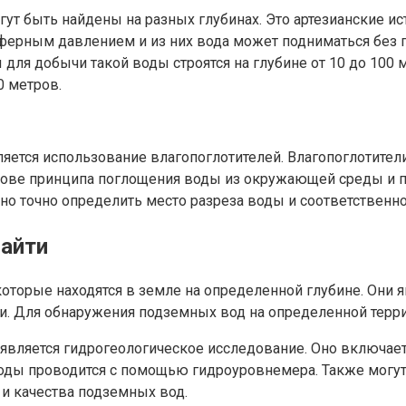
ут быть найдены на разных глубинах. Это артезианские ис
ферным давлением и из них вода может подниматься без 
ля добычи такой воды строятся на глубине от 10 до 100 м
0 метров.
яется использование влагопоглотителей. Влагопоглотите
нове принципа поглощения воды из окружающей среды и п
о точно определить место разреза воды и соответственно 
найти
оторые находятся в земле на определенной глубине. Они
и. Для обнаружения подземных вод на определенной терри
является гидрогеологическое исследование. Оно включает
воды проводится с помощью гидроуровнемера. Также могут
и качества подземных вод.