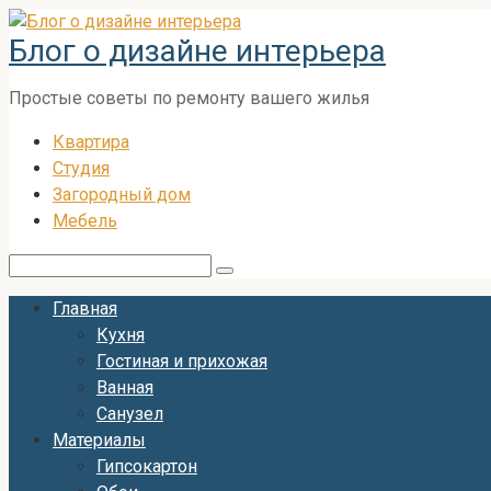
Перейти
Блог о дизайне интерьера
к
контенту
Простые советы по ремонту вашего жилья
Квартира
Студия
Загородный дом
Мебель
Поиск:
Главная
Кухня
Гостиная и прихожая
Ванная
Санузел
Материалы
Гипсокартон