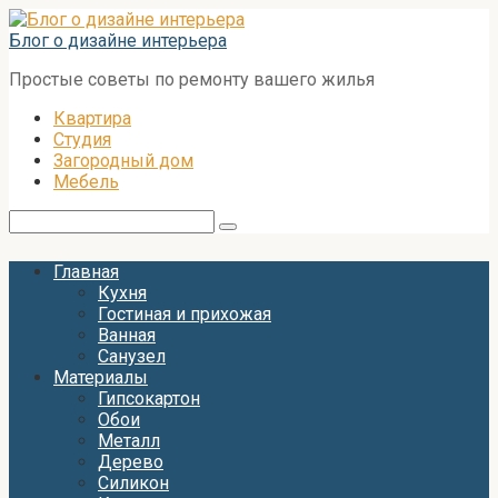
Перейти
к
Блог о дизайне интерьера
контенту
Простые советы по ремонту вашего жилья
Квартира
Студия
Загородный дом
Мебель
Поиск:
Главная
Кухня
Гостиная и прихожая
Ванная
Санузел
Материалы
Гипсокартон
Обои
Металл
Дерево
Силикон