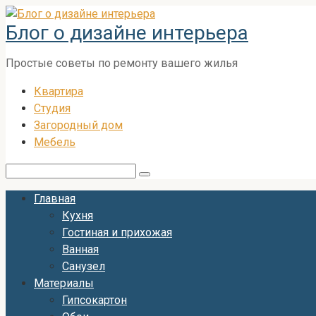
Перейти
Блог о дизайне интерьера
к
контенту
Простые советы по ремонту вашего жилья
Квартира
Студия
Загородный дом
Мебель
Поиск:
Главная
Кухня
Гостиная и прихожая
Ванная
Санузел
Материалы
Гипсокартон