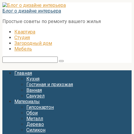
Перейти
к
Блог о дизайне интерьера
контенту
Простые советы по ремонту вашего жилья
Квартира
Студия
Загородный дом
Мебель
Поиск:
Главная
Кухня
Гостиная и прихожая
Ванная
Санузел
Материалы
Гипсокартон
Обои
Металл
Дерево
Силикон