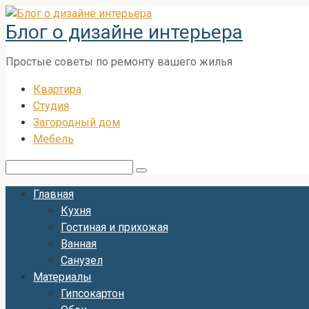
Перейти
Блог о дизайне интерьера
к
контенту
Простые советы по ремонту вашего жилья
Квартира
Студия
Загородный дом
Мебель
Поиск:
Главная
Кухня
Гостиная и прихожая
Ванная
Санузел
Материалы
Гипсокартон