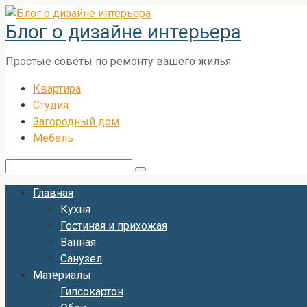
Перейти
Блог о дизайне интерьера
к
контенту
Простые советы по ремонту вашего жилья
Квартира
Студия
Загородный дом
Мебель
Поиск:
Главная
Кухня
Гостиная и прихожая
Ванная
Санузел
Материалы
Гипсокартон