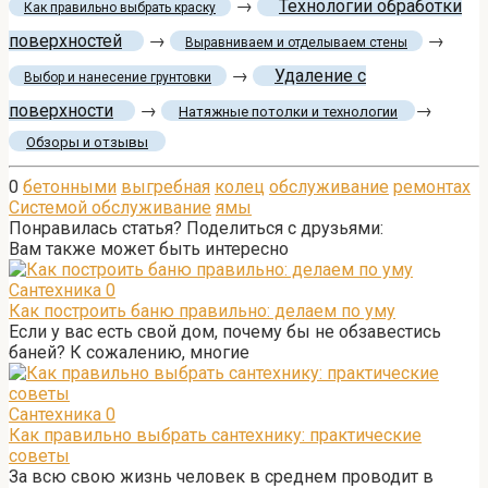
→
Технологии обработки
Как правильно выбрать краску
поверхностей
→
→
Выравниваем и отделываем стены
→
Удаление с
Выбор и нанесение грунтовки
поверхности
→
→
Натяжные потолки и технологии
Обзоры и отзывы
0
бетонными
выгребная
колец
обслуживание
ремонтах
Системой обслуживание
ямы
Понравилась статья? Поделиться с друзьями:
Вам также может быть интересно
Сантехника
0
Как построить баню правильно: делаем по уму
Если у вас есть свой дом, почему бы не обзавестись
баней? К сожалению, многие
Сантехника
0
Как правильно выбрать сантехнику: практические
советы
За всю свою жизнь человек в среднем проводит в