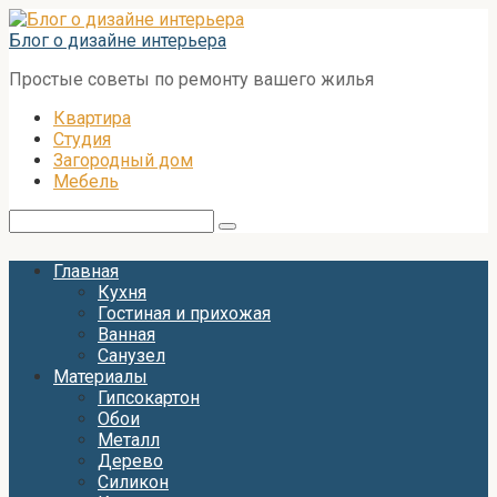
Перейти
к
Блог о дизайне интерьера
контенту
Простые советы по ремонту вашего жилья
Квартира
Студия
Загородный дом
Мебель
Поиск:
Главная
Кухня
Гостиная и прихожая
Ванная
Санузел
Материалы
Гипсокартон
Обои
Металл
Дерево
Силикон