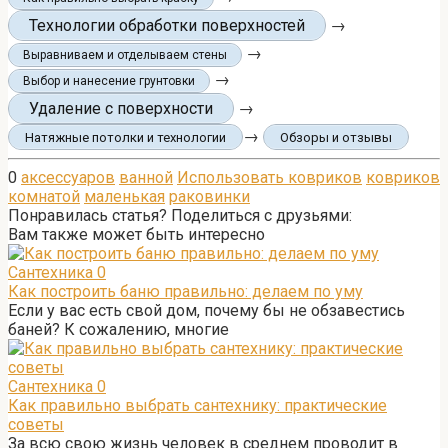
Технологии обработки поверхностей
→
→
Выравниваем и отделываем стены
→
Выбор и нанесение грунтовки
Удаление с поверхности
→
→
Натяжные потолки и технологии
Обзоры и отзывы
0
аксессуаров
ванной
Использовать ковриков
ковриков
комнатой
маленькая
раковинки
Понравилась статья? Поделиться с друзьями:
Вам также может быть интересно
Сантехника
0
Как построить баню правильно: делаем по уму
Если у вас есть свой дом, почему бы не обзавестись
баней? К сожалению, многие
Сантехника
0
Как правильно выбрать сантехнику: практические
советы
За всю свою жизнь человек в среднем проводит в