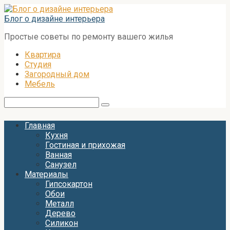
Перейти
к
Блог о дизайне интерьера
контенту
Простые советы по ремонту вашего жилья
Квартира
Студия
Загородный дом
Мебель
Поиск:
Главная
Кухня
Гостиная и прихожая
Ванная
Санузел
Материалы
Гипсокартон
Обои
Металл
Дерево
Силикон